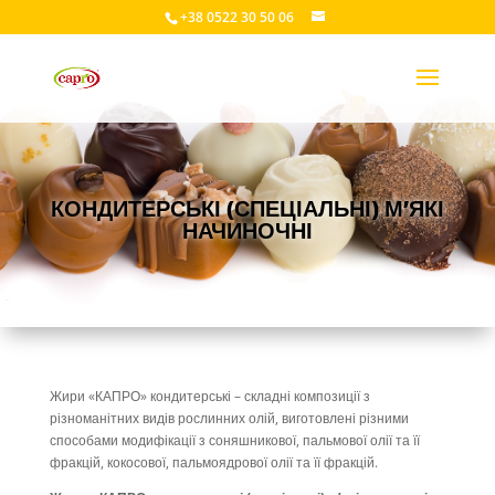
+38 0522 30 50 06
КОНДИТЕРСЬКІ (СПЕЦІАЛЬНІ) М’ЯКІ
НАЧИНОЧНІ
Жири «КАПРО» кондитерські – складні композиції з
різноманітних видів рослинних олій, виготовлені різними
способами модифікації з соняшникової, пальмової олії та її
фракцій, кокосової, пальмоядрової олії та її фракцій.