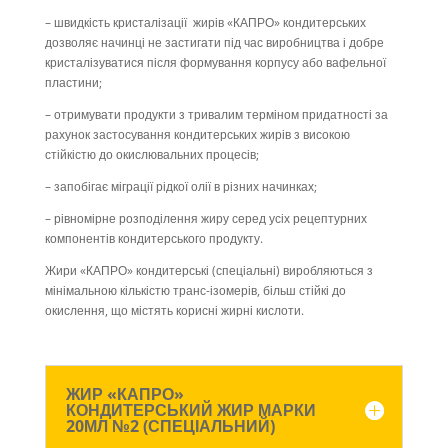
– швидкість кристалізації жирів «КАПРО» кондитерських
дозволяє начинці не застигати під час виробництва і добре
кристалізуватися після формування корпусу або вафельної
пластини;
– отримувати продукти з тривалим терміном придатності за
рахунок застосування кондитерських жирів з високою
стійкістю до окислювальних процесів;
– запобігає міграції рідкої олії в різних начинках;
– рівномірне розподілення жиру серед усіх рецептурних
компонентів кондитерського продукту.
Жири «КАПРО» кондитерські (спеціальні) виробляються з
мінімальною кількістю транс-ізомерів, більш стійкі до
окислення, що містять корисні жирні кислоти.
ЖИР «КАПРО»
КОНДИТЕРСЬКИЙ ЖИР МАРКИ
20МЛ №2 (СПЕЦІАЛЬНИЙ)