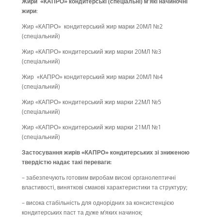
Жири «КАПРО» кондитерські (спеціальні) м’які начиночні
жири
:
Жир «КАПРО» кондитерський жир марки 20МЛ №2
(спеціальний)
Жир «КАПРО» кондитерський жир марки 20МЛ №3
(спеціальний)
Жир «КАПРО» кондитерський жир марки 20МЛ №4
(спеціальний)
Жир «КАПРО» кондитерський жир марки 22МЛ №5
(спеціальний)
Жир «КАПРО» кондитерський жир марки 21МЛ №1
(спеціальний)
Застосування
жирів «КАПРО» кондитерських зі зниженою
твердістю надає такі переваги:
– забезпечують готовим виробам високі органолептичні
властивості, виняткові смакові характеристики та структуру;
– висока стабільність для однорідних за консистенцією
кондитерських паст та дуже м’яких начинок;